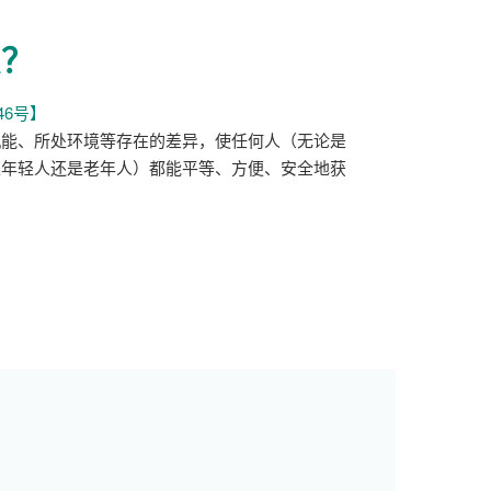
口
打
么？
开）
46号】
机能、所处环境等存在的差异，使任何人（无论是
是年轻人还是老年人）都能平等、方便、安全地获