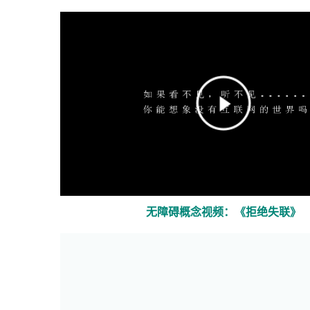
口
打
开）
无障碍概念视频：《拒绝失联》