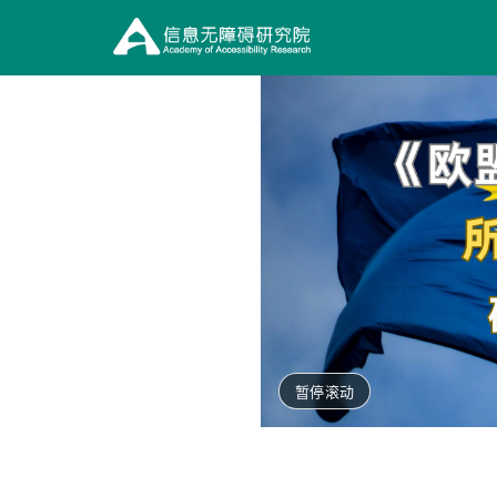
信
息
无
障
碍
研
究
院
暂停滚动
（在
新
窗