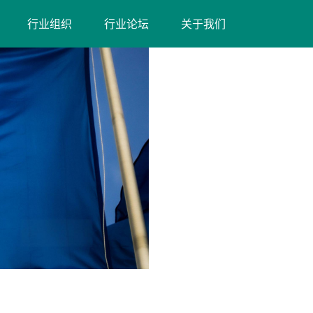
（在
（在
行业组织
行业论坛
关于我们
新
新
窗
窗
口
口
打
打
开）
开）
（在
新
窗