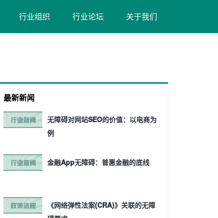
（在
（在
行业组织
行业论坛
关于我们
新
新
窗
窗
口
口
打
打
开）
开）
最新新闻
无障碍对网站SEO的价值：以电商为
例
金融App无障碍：普惠金融的底线
《网络弹性法案(CRA)》关联的无障