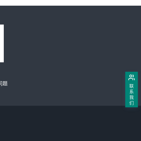
问题
联
系
我
们