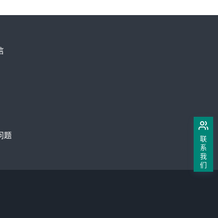
问题
联
系
我
们