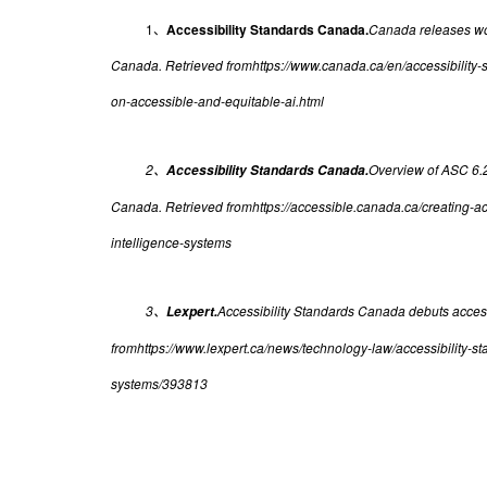
1、
Accessibility Standards Canada.
Canada releases wor
Canada. Retrieved fromhttps://www.canada.ca/en/accessibility
on-accessible-and-equitable-ai.html
2、
Overview of ASC 6.2
Accessibility Standards Canada.
Canada. Retrieved fromhttps://accessible.canada.ca/creating-acc
intelligence-systems
3、
Accessibility Standards Canada debuts access
Lexpert.
fromhttps://www.lexpert.ca/news/technology-law/accessibility-s
systems/393813