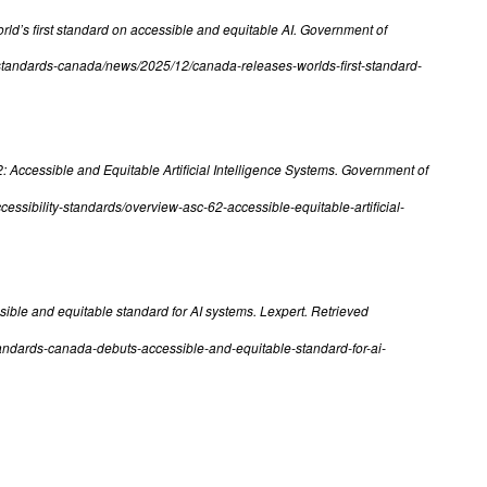
ld’s first standard on accessible and equitable AI. Government of
-standards-canada/news/2025/12/canada-releases-worlds-first-standard-
: Accessible and Equitable Artificial Intelligence Systems. Government of
essibility-standards/overview-asc-62-accessible-equitable-artificial-
ible and equitable standard for AI systems. Lexpert. Retrieved
tandards-canada-debuts-accessible-and-equitable-standard-for-ai-