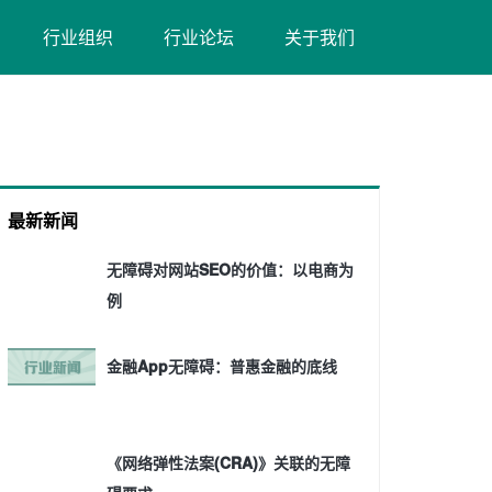
（在
（在
行业组织
行业论坛
关于我们
新
新
窗
窗
口
口
打
打
开）
开）
最新新闻
无障碍对网站SEO的价值：以电商为
例
金融App无障碍：普惠金融的底线
《网络弹性法案(CRA)》关联的无障